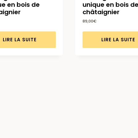
ue en bois de
unique en bois d
aignier
châtaignier
89,00
€
LIRE LA SUITE
LIRE LA SUITE