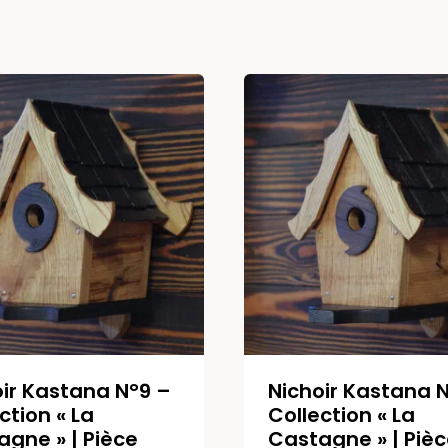
oir Kastana N°9 –
Nichoir Kastana 
ction « La
Collection « La
agne » | Pièce
Castagne » | Pièc