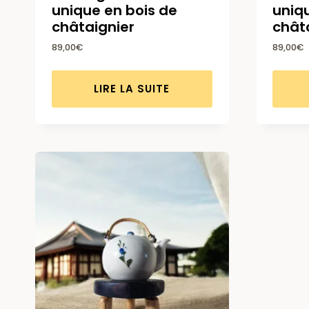
unique en bois de
uniq
châtaignier
chât
89,00
€
89,00
€
LIRE LA SUITE